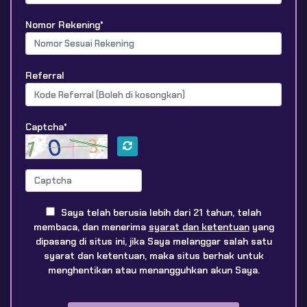
Nomor Rekening*
Referral
Captcha*
Saya telah berusia lebih dari 21 tahun, telah
membaca, dan menerima
syarat dan ketentuan
yang
dipasang di situs ini, jika Saya melanggar salah satu
syarat dan ketentuan, maka situs berhak untuk
menghentikan atau menangguhkan akun Saya.